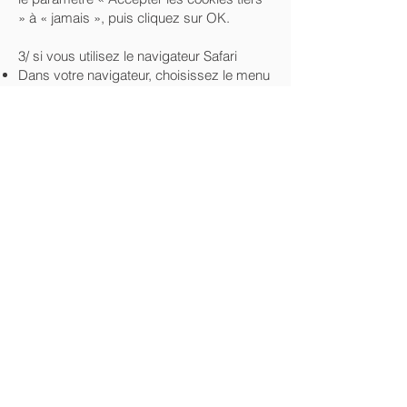
» à « jamais », puis cliquez sur OK.
3/ si vous utilisez le navigateur Safari
Dans votre navigateur, choisissez le menu
« Édition » puis sélectionnez «
Préférences ».
Cliquez sur « Confidentialité ».
Positionnez le réglage « Bloquer les
cookies sur « Des tierces parties et des
annonceurs » puis cliquez sur OK.
4/ si vous utilisez le navigateur Google
Chrome
Cliquez sur le menu Chrome dans la barre
d'outils du navigateur.
Sélectionnez « Paramètres ».
Cliquez sur « Afficher les paramètres
avancés ».
Dans la section « Confidentialité », cliquez
sur le bouton « Paramètres de contenu ».
Dans la section « Cookies », cochez la