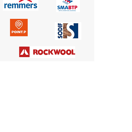
Mentions
légales
Protection de
la vie privée